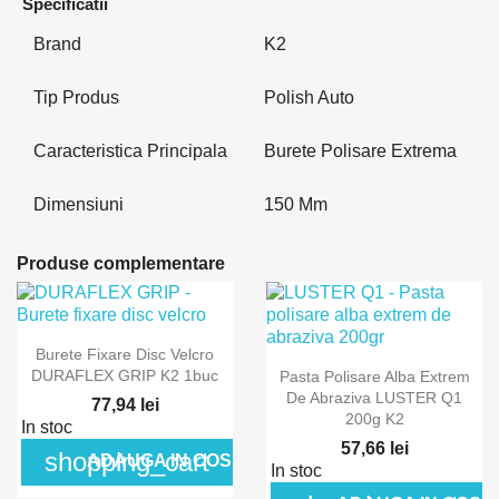
Specificatii
Brand
K2
Tip Produs
Polish Auto
Caracteristica Principala
Burete Polisare Extrema
Dimensiuni
150 Mm
Produse complementare
Burete Fixare Disc Velcro
DURAFLEX GRIP K2 1buc
Pasta Polisare Alba Extrem
De Abraziva LUSTER Q1
77,94 lei
200g K2
In stoc
57,66 lei
shopping_cart
ADAUGA IN COS
In stoc