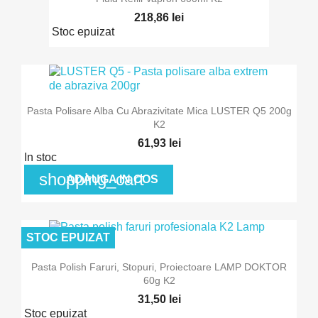
218,86 lei
Stoc epuizat
Pasta Polisare Alba Cu Abrazivitate Mica LUSTER Q5 200g
K2
61,93 lei
In stoc
shopping_cart
ADAUGA IN COS
STOC EPUIZAT
Pasta Polish Faruri, Stopuri, Proiectoare LAMP DOKTOR
60g K2
31,50 lei
Stoc epuizat