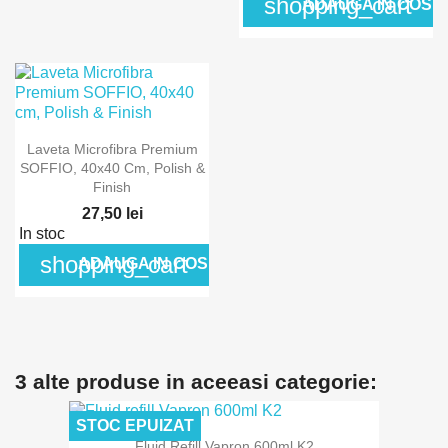
shopping_cart
ADAUGA IN COS
Laveta Microfibra Premium
SOFFIO, 40x40 Cm, Polish &
Finish
27,50 lei
In stoc
shopping_cart
ADAUGA IN COS
3 alte produse in aceeasi categorie:
STOC EPUIZAT
Fluid Refill Vapron 600ml K2