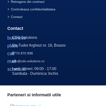
Retragere din contract
Controleaza confidentialitatea
Contact
Contact
business
CDS Solutions
place
Str. Tudor Arghezi nr. 16, Brasov
call
0770 870 898
mail
info@cds-solutions.ro
schedule
Luni - Vineri: 09:00 - 17:00
Sambata - Duminica: Inchis
Parteneri si informatii utile