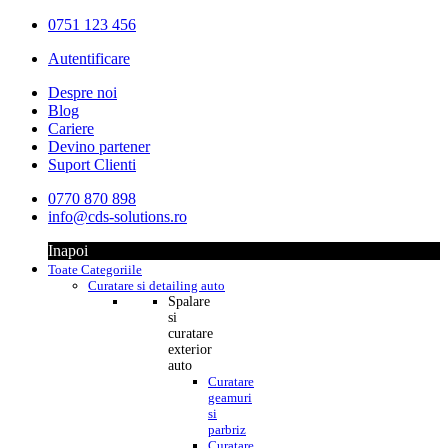
0751 123 456
Autentificare
Despre noi
Blog
Cariere
Devino partener
Suport Clienti
0770 870 898
info@cds-solutions.ro
Inapoi
Toate Categoriile
Curatare si detailing auto
Spalare
si
curatare
exterior
auto
Curatare
geamuri
si
parbriz
Curatare