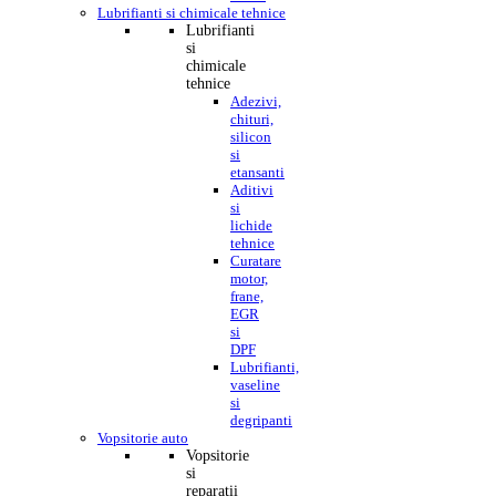
Lubrifianti si chimicale tehnice
Lubrifianti
si
chimicale
tehnice
Adezivi,
chituri,
silicon
si
etansanti
Aditivi
si
lichide
tehnice
Curatare
motor,
frane,
EGR
si
DPF
Lubrifianti,
vaseline
si
degripanti
Vopsitorie auto
Vopsitorie
si
reparatii