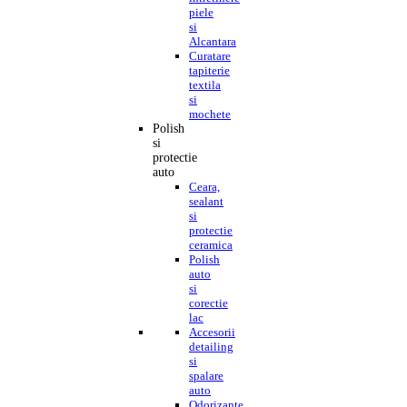
piele
si
Alcantara
Curatare
tapiterie
textila
si
mochete
Polish
si
protectie
auto
Ceara,
sealant
si
protectie
ceramica
Polish
auto
si
corectie
lac
Accesorii
detailing
si
spalare
auto
Odorizante