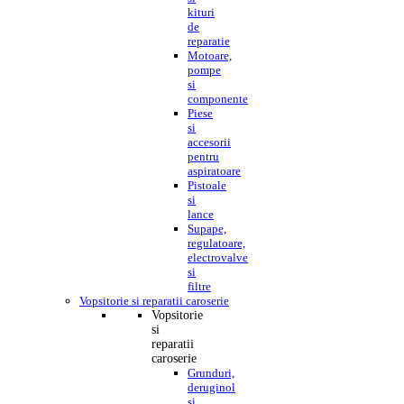
kituri
de
reparatie
Motoare,
pompe
si
componente
Piese
si
accesorii
pentru
aspiratoare
Pistoale
si
lance
Supape,
regulatoare,
electrovalve
si
filtre
Vopsitorie si reparatii caroserie
Vopsitorie
si
reparatii
caroserie
Grunduri,
deruginol
si