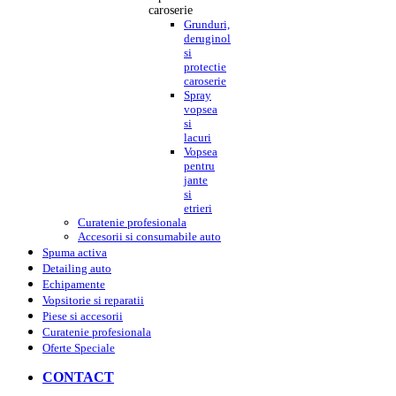
caroserie
Grunduri,
deruginol
si
protectie
caroserie
Spray
vopsea
si
lacuri
Vopsea
pentru
jante
si
etrieri
Curatenie profesionala
Accesorii si consumabile auto
Spuma activa
Detailing auto
Echipamente
Vopsitorie si reparatii
Piese si accesorii
Curatenie profesionala
Oferte Speciale
CONTACT