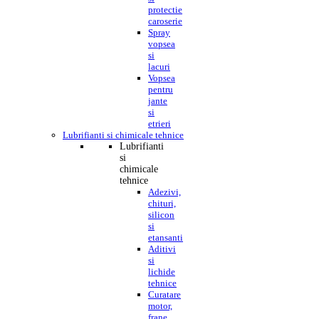
protectie
caroserie
Spray
vopsea
si
lacuri
Vopsea
pentru
jante
si
etrieri
Lubrifianti si chimicale tehnice
Lubrifianti
si
chimicale
tehnice
Adezivi,
chituri,
silicon
si
etansanti
Aditivi
si
lichide
tehnice
Curatare
motor,
frane,