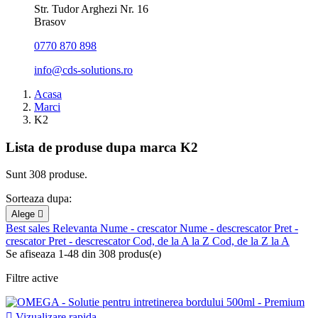
Str. Tudor Arghezi Nr. 16
Brasov
0770 870 898
info@cds-solutions.ro
Acasa
Marci
K2
Lista de produse dupa marca K2
Sunt 308 produse.
Sorteaza dupa:
Alege

Best sales
Relevanta
Nume - crescator
Nume - descrescator
Pret -
crescator
Pret - descrescator
Cod, de la A la Z
Cod, de la Z la A
Se afiseaza 1-48 din 308 produs(e)
Filtre active

Vizualizare rapida