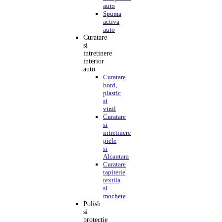
auto
Spuma
activa
auto
Curatare
si
intretinere
interior
auto
Curatare
bord,
plastic
si
vinil
Curatare
si
intretinere
piele
si
Alcantara
Curatare
tapiterie
textila
si
mochete
Polish
si
protectie