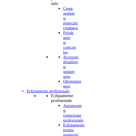
auto
Ceara,
sealant
si
protectie
ceramica
Polish
auto
si
corectie
lac
Accesorii
detailing
si
spalare
auto
Odorizante
auto
Echipamente profesionale
Echipamente
profesionale
Aspiratoare
si
extractoare
profesionale
Echipamente
pentru
spalatorii