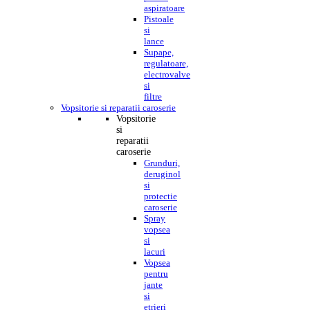
aspiratoare
Pistoale
si
lance
Supape,
regulatoare,
electrovalve
si
filtre
Vopsitorie si reparatii caroserie
Vopsitorie
si
reparatii
caroserie
Grunduri,
deruginol
si
protectie
caroserie
Spray
vopsea
si
lacuri
Vopsea
pentru
jante
si
etrieri