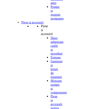
auto
Pompe
si
grupuri
pompante
Piese si accesorii
Piese
si
accesorii
Duze,
adaptoare,
cuple
si
racorduri
Furtune
Garnituri
si
kituri
de
reparatie
Motoare,
pompe
si
componente
Piese
si
accesorii
pentru