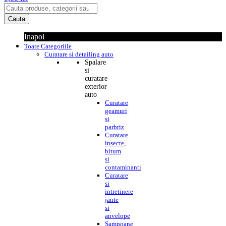
Cauta
Inapoi
Toate Categoriile
Curatare si detailing auto
Spalare
si
curatare
exterior
auto
Curatare
geamuri
si
parbriz
Curatare
insecte,
bitum
si
contaminanti
Curatare
si
intretinere
jante
si
anvelope
Sampoane