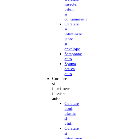
insecte,
bitum
si
contaminanti
Curatare
si
intretinere
jante
si
anvelope
Sampoane
auto
Spuma
activa
auto
Curatare
si
intretinere
interior
auto
Curatare
bord,
plastic
si
vinil
Curatare
si
intretinere