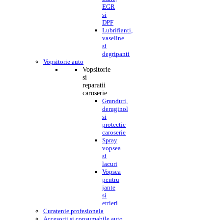
EGR
si
DPF
Lubrifianti,
vaseline
si
degripanti
Vopsitorie auto
Vopsitorie
si
reparatii
caroserie
Grunduri,
deruginol
si
protectie
caroserie
Spray
vopsea
si
lacuri
Vopsea
pentru
jante
si
etrieri
Curatenie profesionala
Accesorii si consumabile auto