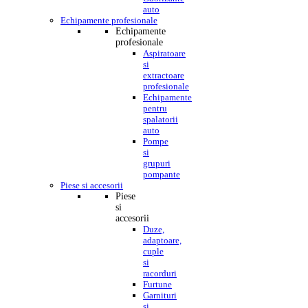
auto
Echipamente profesionale
Echipamente
profesionale
Aspiratoare
si
extractoare
profesionale
Echipamente
pentru
spalatorii
auto
Pompe
si
grupuri
pompante
Piese si accesorii
Piese
si
accesorii
Duze,
adaptoare,
cuple
si
racorduri
Furtune
Garnituri
si