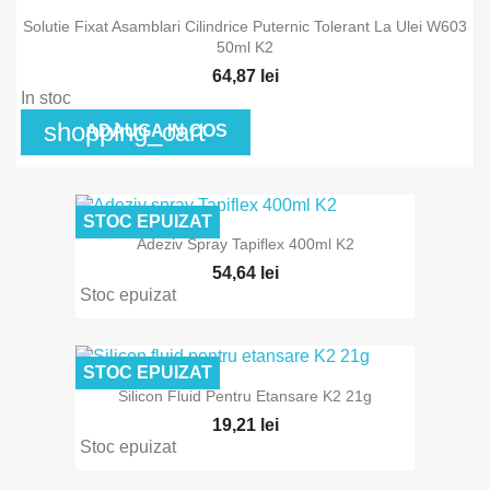
Solutie Fixat Asamblari Cilindrice Puternic Tolerant La Ulei W603
50ml K2
64,87 lei
In stoc
shopping_cart
ADAUGA IN COS
STOC EPUIZAT
Adeziv Spray Tapiflex 400ml K2
54,64 lei
Stoc epuizat
STOC EPUIZAT
Silicon Fluid Pentru Etansare K2 21g
19,21 lei
Stoc epuizat