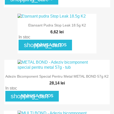
Etansant Pudra Stop Leak 18.5g K2
6,62 lei
In stoc
shopping_cart
ADAUGA IN COS
Adeziv Bicomponent Special Pentru Metal METAL BOND 57g K2
28,14 lei
In stoc
shopping_cart
ADAUGA IN COS