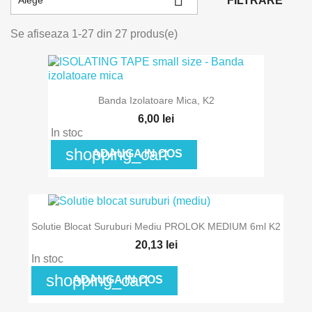
FILTRARE
Alege
Se afiseaza 1-27 din 27 produs(e)
Banda Izolatoare Mica, K2
6,00 lei
In stoc
shopping_cart
ADAUGA IN COS
Solutie Blocat Suruburi Mediu PROLOK MEDIUM 6ml K2
20,13 lei
In stoc
shopping_cart
ADAUGA IN COS