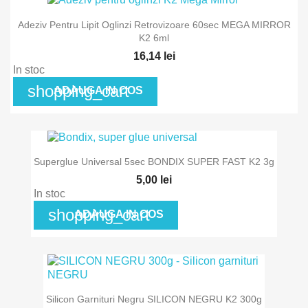
Adeziv Pentru Lipit Oglinzi Retrovizoare 60sec MEGA MIRROR
K2 6ml
16,14 lei
In stoc
shopping_cart
ADAUGA IN COS
Superglue Universal 5sec BONDIX SUPER FAST K2 3g
5,00 lei
In stoc
shopping_cart
ADAUGA IN COS
Silicon Garnituri Negru SILICON NEGRU K2 300g