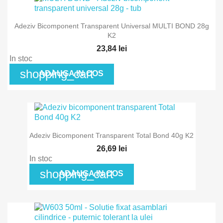
Adeziv Bicomponent Transparent Universal MULTI BOND 28g
K2
23,84 lei
In stoc
shopping_cart
ADAUGA IN COS
Adeziv Bicomponent Transparent Total Bond 40g K2
26,69 lei
In stoc
shopping_cart
ADAUGA IN COS