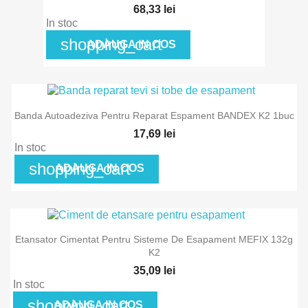
68,33 lei
In stoc
shopping_cart
ADAUGA IN COS
Banda Autoadeziva Pentru Reparat Espament BANDEX K2 1buc
17,69 lei
In stoc
shopping_cart
ADAUGA IN COS
Etansator Cimentat Pentru Sisteme De Esapament MEFIX 132g
K2
35,09 lei
In stoc
shopping_cart
ADAUGA IN COS