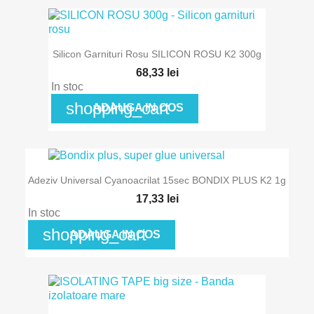
Silicon Garnituri Rosu SILICON ROSU K2 300g
68,33 lei
In stoc
shopping_cart
ADAUGA IN COS
Adeziv Universal Cyanoacrilat 15sec BONDIX PLUS K2 1g
17,33 lei
In stoc
shopping_cart
ADAUGA IN COS