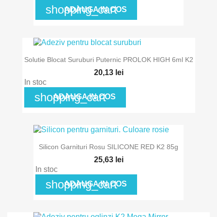
shopping_cart
ADAUGA IN COS
Solutie Blocat Suruburi Puternic PROLOK HIGH 6ml K2
20,13 lei
In stoc
shopping_cart
ADAUGA IN COS
Silicon Garnituri Rosu SILICONE RED K2 85g
25,63 lei
In stoc
shopping_cart
ADAUGA IN COS