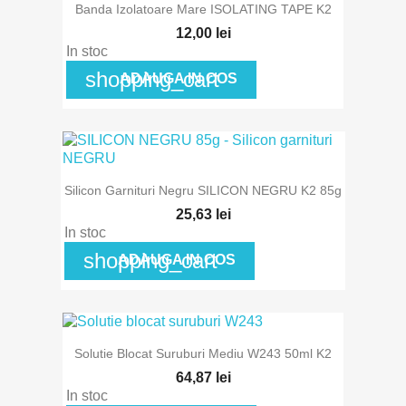
Banda Izolatoare Mare ISOLATING TAPE K2
12,00 lei
In stoc
shopping_cart
ADAUGA IN COS
Silicon Garnituri Negru SILICON NEGRU K2 85g
25,63 lei
In stoc
shopping_cart
ADAUGA IN COS
Solutie Blocat Suruburi Mediu W243 50ml K2
64,87 lei
In stoc