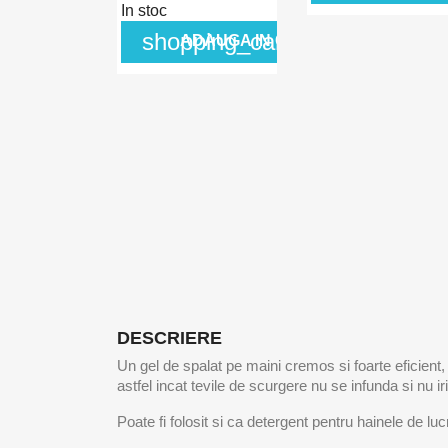
In stoc
shopping_cart
ADAUGA IN COS
DESCRIERE
Un gel de spalat pe maini cremos si foarte eficient,
astfel incat tevile de scurgere nu se infunda si nu iri
Poate fi folosit si ca detergent pentru hainele de luc