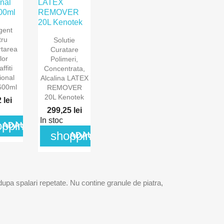

gent

izare
tru
Solutie
ida
Vizualizare
rtarea
Curatare
lor
rapida
Polimeri,
ffiti
Concentrata,
ional
Alcalina LATEX
600ml
REMOVER
20L Kenotek
 lei
299,25 lei
In stoc
opping_cart
ADAUGA IN COS
shopping_cart
ADAUGA IN COS
dupa spalari repetate. Nu contine granule de piatra,