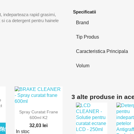
Specificatii
, indeparteaza rapid grasimi,
it si ca detergent pentru hainele
Brand
Tip Produs
Caracteristica Principala
Volum
3 alte produse in ac
ida
e
ct

Vizualizare rapida
Spray Curatat Frane
600ml K2
32,03 lei
art
IN COS
In stoc