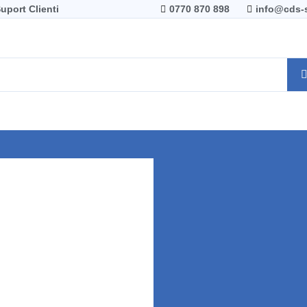
uport Clienti
0770 870 898
info@cds-s