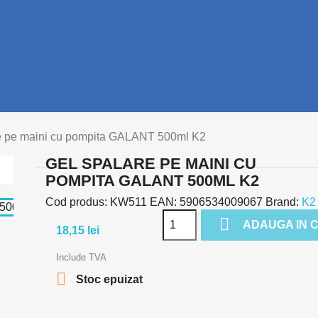
e pe maini cu pompita GALANT 500ml K2
GEL SPALARE PE MAINI CU
POMPITA GALANT 500ML K2
Cod produs:
KW511
EAN:
5906534009067
Brand:
K2

ADAUGA IN 
18,15 lei
Include TVA

Stoc epuizat