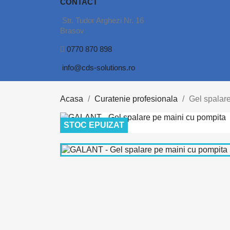
CONTACT
Str. Tudor Arghezi Nr. 16
Brasov
0770 870 898
info@cds-solutions.ro
Acasa
Curatenie profesionala
Gel spalar
STOC EPUIZAT