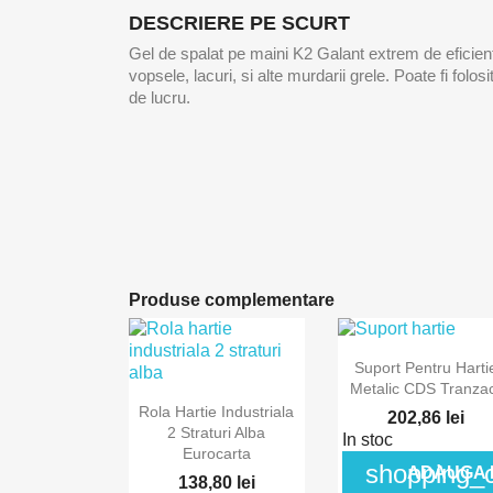
DESCRIERE PE SCURT
Gel de spalat pe maini K2 Galant extrem de eficient
vopsele, lacuri, si alte murdarii grele. Poate fi folos
de lucru.
Produse complementare

Vizualizare rap
Suport Pentru Harti
Metalic CDS Tranza

Vizualizare rapida
Rola Hartie Industriala
202,86 lei
2 Straturi Alba
In stoc
Eurocarta
shopping_c
ADAUGA 
138,80 lei