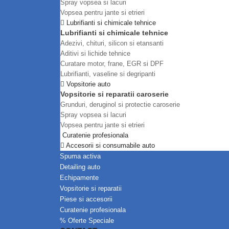
Spray vopsea si lacuri
Vopsea pentru jante si etrieri
Lubrifianti si chimicale tehnice
Lubrifianti si chimicale tehnice
Adezivi, chituri, silicon si etansanti
Aditivi si lichide tehnice
Curatare motor, frane, EGR si DPF
Lubrifianti, vaseline si degripanti
Vopsitorie auto
Vopsitorie si reparatii caroserie
Grunduri, deruginol si protectie caroserie
Spray vopsea si lacuri
Vopsea pentru jante si etrieri
Curatenie profesionala
Accesorii si consumabile auto
Spuma activa
Detailing auto
Echipamente
Vopsitorie si reparatii
Piese si accesorii
Curatenie profesionala
Oferte Speciale