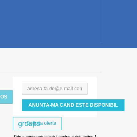
Adauga
COS
la
ANUNTA-MA CAND ESTE DISPONIBIL
favorite
groups
Solicita oferta
Prin cumpararea acestui produs puteti obtine
1