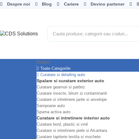
Despre noi
Blog
Cariere
Devino partener
S
Inapoi
Toate Categoriile
Curatare si detailing auto
Spalare si curatare exterior auto
Curatare geamuri si parbriz
Curatare insecte, bitum si contaminanti
Curatare si intretinere jante si anvelope
Sampoane auto
Spuma activa auto
Curatare si intretinere interior auto
Curatare bord, plastic si vinil
Curatare si intretinere piele si Alcantara
Curatare tapiterie textila si mochete