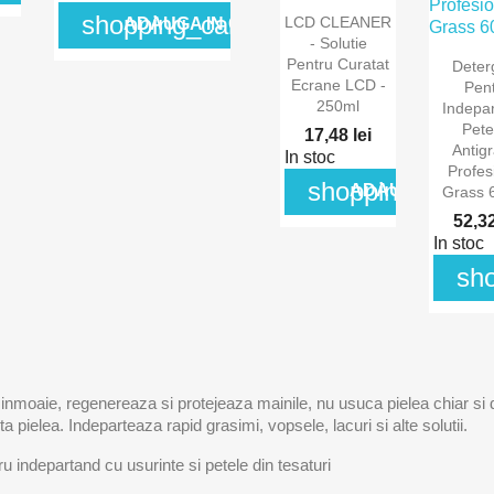

shopping_cart
LCD CLEANER
ADAUGA IN COS
Vizualizare
- Solutie
rapida
Pentru Curatat
Deter
Ecrane LCD -
Vizual
Pen
250ml
rap
Indepa
Pete
17,48 lei
Antigra
In stoc
Profes
shopping_cart
ADAUGA IN COS
Grass 
52,32
In stoc
sh
 inmoaie, regenereaza si protejeaza mainile, nu usuca pielea chiar si 
ta pielea. Indeparteaza rapid grasimi, vopsele, lacuri si alte solutii.
ru indepartand cu usurinte si petele din tesaturi