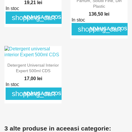
Parfum, Solutii Fine, Din
19,21 lei
Plastic
In stoc
136,50 lei
shopping_cart
ADAUGA IN COS
In stoc
shopping_cart
ADAUGA IN COS
Detergent Universal Interior
Expert 500ml CDS
17,00 lei
In stoc
shopping_cart
ADAUGA IN COS
3 alte produse in aceeasi categorie: