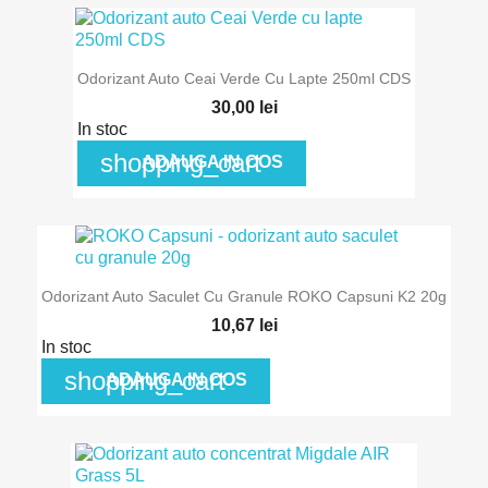
Odorizant Auto Ceai Verde Cu Lapte 250ml CDS
30,00 lei
In stoc
shopping_cart
ADAUGA IN COS
Odorizant Auto Saculet Cu Granule ROKO Capsuni K2 20g
10,67 lei
In stoc
shopping_cart
ADAUGA IN COS