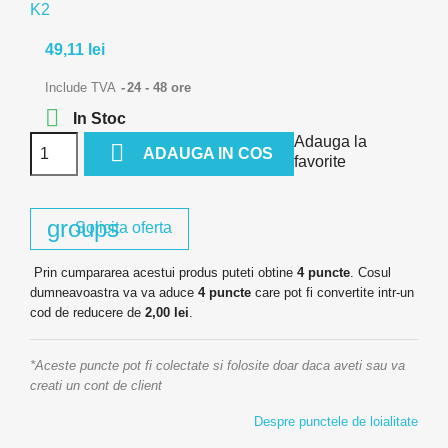
K2
49,11 lei
Include TVA
24 - 48 ore

In Stoc
Adauga la

ADAUGA IN COS
favorite
groups
Solicita oferta
Prin cumpararea acestui produs puteti obtine
4
puncte
. Cosul
dumneavoastra va va aduce
4
puncte
care pot fi convertite intr-un
cod de reducere de
2,00 lei
.
*Aceste puncte pot fi colectate si folosite doar daca aveti sau va
creati un cont de client
Despre punctele de loialitate