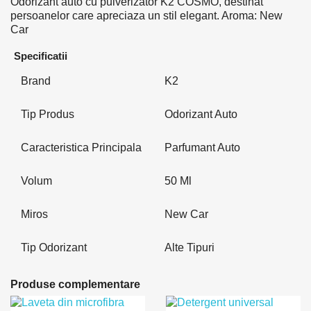
Odorizant auto cu pulverizator K2 COSMO, destinat
persoanelor care apreciaza un stil elegant. Aroma: New
Car
Specificatii
Brand
K2
Tip Produs
Odorizant Auto
Caracteristica Principala
Parfumant Auto
Volum
50 Ml
Miros
New Car
Tip Odorizant
Alte Tipuri
Produse complementare