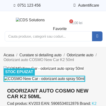
0751 123 456
Autentificare
0,00 lei
Favorite
Acasa
Curatare si detailing auto
Odorizante auto
Odorizant auto COSMO New Car K2 50ml
STOC EPUIZAT
ODORIZANT AUTO COSMO NEW
CAR K2 50ML
Cod produs:
KV203
EAN:
5906534012876
Brand:
K2