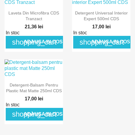
Laveta Din Microfibra CDS
Detergent Universal Interior
Tranzact
Expert 500ml CDS
21,36 lei
17,00 lei
In stoc
In stoc
shopping_cart
shopping_cart
ADAUGA IN COS
ADAUGA IN COS
Detergent-Balsam Pentru
Plastic Mat Matte 250ml CDS
17,00 lei
In stoc
shopping_cart
ADAUGA IN COS