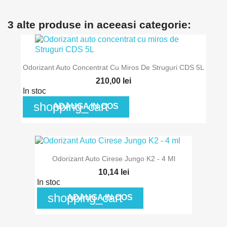
3 alte produse in aceeasi categorie:
Odorizant Auto Concentrat Cu Miros De Struguri CDS 5L
210,00 lei
In stoc
shopping_cart
ADAUGA IN COS
Odorizant Auto Cirese Jungo K2 - 4 Ml
10,14 lei
In stoc
shopping_cart
ADAUGA IN COS