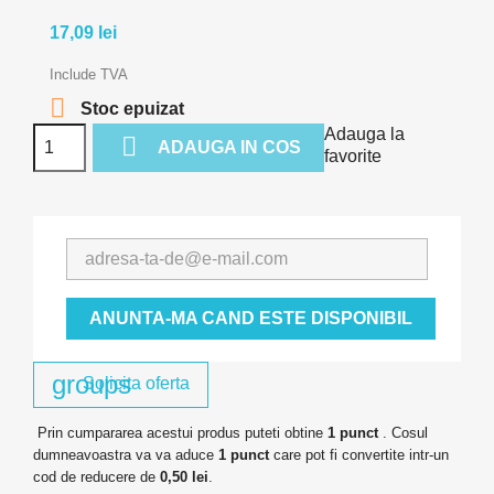
17,09 lei
Include TVA

Stoc epuizat
Adauga la

ADAUGA IN COS
favorite
ANUNTA-MA CAND ESTE DISPONIBIL
groups
Solicita oferta
Prin cumpararea acestui produs puteti obtine
1
punct
. Cosul
dumneavoastra va va aduce
1
punct
care pot fi convertite intr-un
cod de reducere de
0,50 lei
.