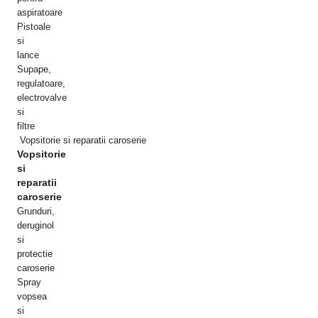
aspiratoare
Pistoale
si
lance
Supape,
regulatoare,
electrovalve
si
filtre
Vopsitorie si reparatii caroserie
Vopsitorie
si
reparatii
caroserie
Grunduri,
deruginol
si
protectie
caroserie
Spray
vopsea
si