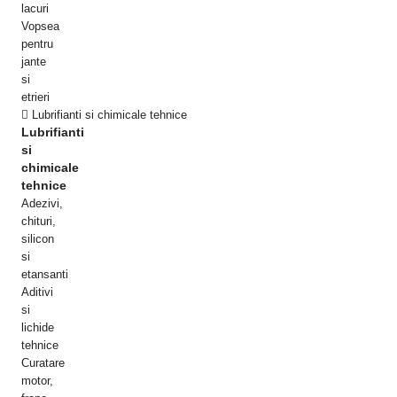
lacuri
Vopsea
pentru
jante
si
etrieri
Lubrifianti si chimicale tehnice
Lubrifianti
si
chimicale
tehnice
Adezivi,
chituri,
silicon
si
etansanti
Aditivi
si
lichide
tehnice
Curatare
motor,