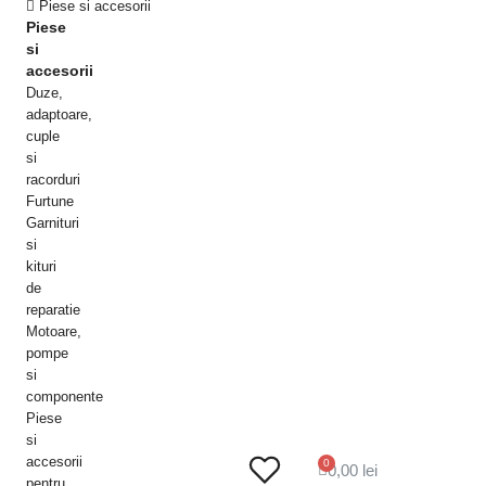
Piese si accesorii
Piese
si
accesorii
Duze,
adaptoare,
cuple
si
racorduri
Furtune
Garnituri
si
kituri
de
reparatie
Motoare,
pompe
si
componente
Piese
si
accesorii
0,00 lei
pentru