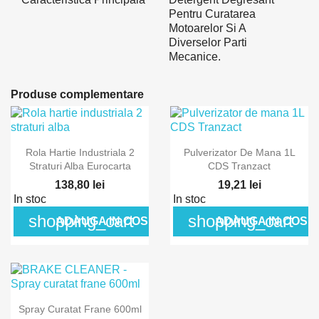
Pentru Curatarea
Motoarelor Si A
Diverselor Parti
Mecanice.
Produse complementare
Rola Hartie Industriala 2
Pulverizator De Mana 1L
Straturi Alba Eurocarta
CDS Tranzact
138,80 lei
19,21 lei
In stoc
In stoc
shopping_cart
shopping_cart
ADAUGA IN COS
ADAUGA IN COS
Spray Curatat Frane 600ml