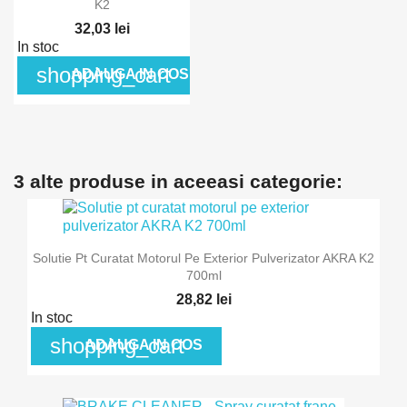
K2
32,03 lei
In stoc
shopping_cart
ADAUGA IN COS
3 alte produse in aceeasi categorie:
Solutie Pt Curatat Motorul Pe Exterior Pulverizator AKRA K2
700ml
28,82 lei
In stoc
shopping_cart
ADAUGA IN COS