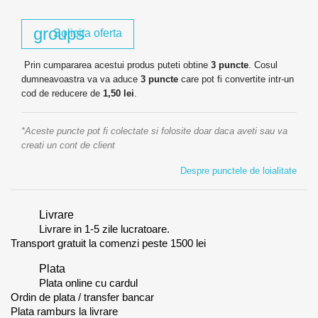
groups
Solicita oferta
Prin cumpararea acestui produs puteti obtine
3
puncte
. Cosul
dumneavoastra va va aduce
3
puncte
care pot fi convertite intr-un
cod de reducere de
1,50 lei
.
*Aceste puncte pot fi colectate si folosite doar daca aveti sau va
creati un cont de client
Despre punctele de loialitate
Livrare
Livrare in 1-5 zile lucratoare.
Transport gratuit la comenzi peste 1500 lei
Plata
Plata online cu cardul
Ordin de plata / transfer bancar
Plata ramburs la livrare