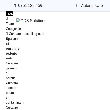
0751 123 456
Autentificare
Inapoi
Toate
Categoriile
Curatare si detailing auto
Spalare
si
curatare
exterior
auto
Curatare
geamuri
si
parbriz
Curatare
insecte,
bitum
si
contaminanti
Curatare