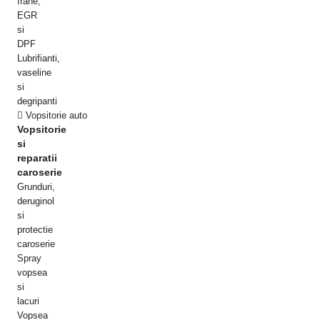
frane,
EGR
si
DPF
Lubrifianti,
vaseline
si
degripanti
Vopsitorie auto
Vopsitorie
si
reparatii
caroserie
Grunduri,
deruginol
si
protectie
caroserie
Spray
vopsea
si
lacuri
Vopsea