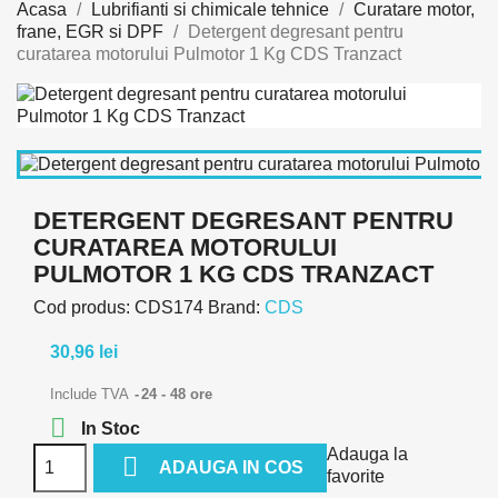
Acasa
Lubrifianti si chimicale tehnice
Curatare motor,
frane, EGR si DPF
Detergent degresant pentru
curatarea motorului Pulmotor 1 Kg CDS Tranzact
DETERGENT DEGRESANT PENTRU
CURATAREA MOTORULUI
PULMOTOR 1 KG CDS TRANZACT
Cod produs:
CDS174
Brand:
CDS
30,96 lei
Include TVA
24 - 48 ore

In Stoc
Adauga la

ADAUGA IN COS
favorite