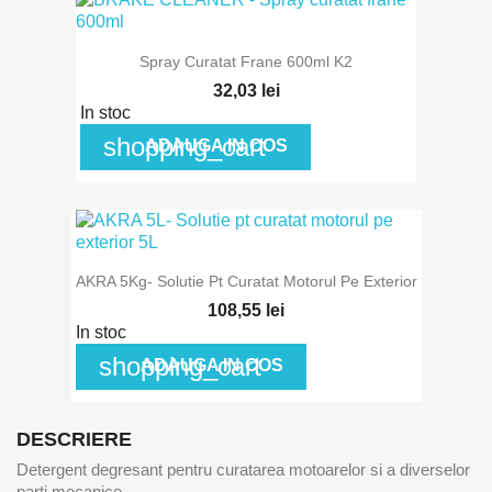
Spray Curatat Frane 600ml K2
32,03 lei
In stoc
shopping_cart
ADAUGA IN COS
AKRA 5Kg- Solutie Pt Curatat Motorul Pe Exterior
108,55 lei
In stoc
shopping_cart
ADAUGA IN COS
DESCRIERE
Detergent degresant pentru curatarea motoarelor si a diverselor
parti mecanice