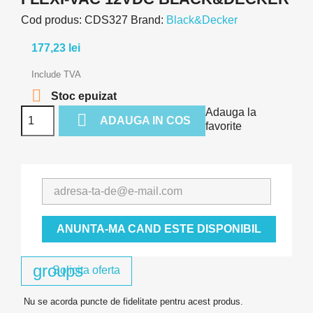
Cod produs:
CDS327
Brand:
Black&Decker
177,23 lei
Include TVA

Stoc epuizat
Adauga la

ADAUGA IN COS
favorite
ANUNTA-MA CAND ESTE DISPONIBIL
groups
Solicita oferta
Nu se acorda puncte de fidelitate pentru acest produs.