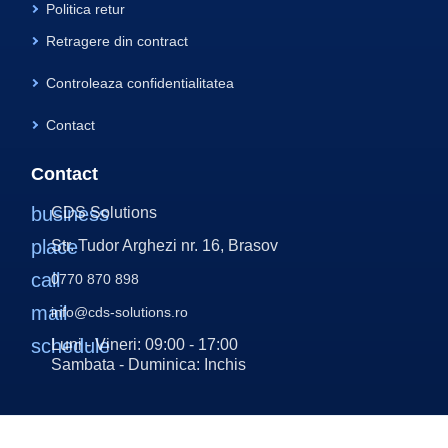
Politica retur
Retragere din contract
Controleaza confidentialitatea
Contact
Contact
business
CDS Solutions
place
Str. Tudor Arghezi nr. 16, Brasov
call
0770 870 898
mail
info@cds-solutions.ro
schedule
Luni - Vineri: 09:00 - 17:00
Sambata - Duminica: Inchis