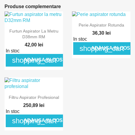
Produse complementare
Perie Aspirator Rotunda
Furtun Aspirator La Metru
36,30 lei
D38mm RM
In stoc
42,00 lei
shopping_cart
ADAUGA IN COS
In stoc
shopping_cart
ADAUGA IN COS
Filtru Aspirator Profesional
250,89 lei
In stoc
shopping_cart
ADAUGA IN COS