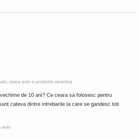
auto, ceara auto si protectie ceramica
vechime de 10 ani? Ce ceara sa folosesc pentru
t cateva dintre intrebarile la care se gandesc toti
h auto