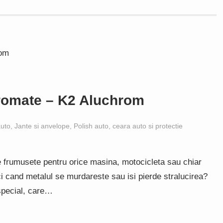
cromate – K2 Aluchrom
auto
,
Jante si anvelope
,
Polish auto, ceara auto si protectie
de frumusete pentru orice masina, motocicleta sau chiar
nci cand metalul se murdareste sau isi pierde stralucirea?
special, care…