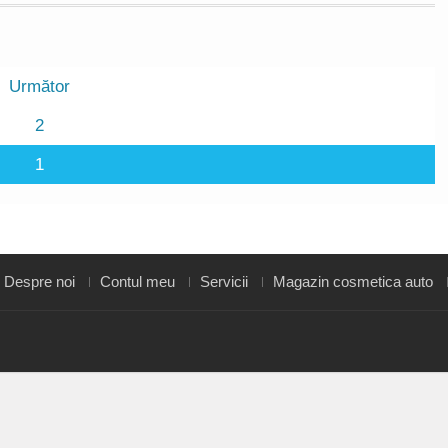
Următor
2
1
Despre noi
Contul meu
Servicii
Magazin cosmetica auto