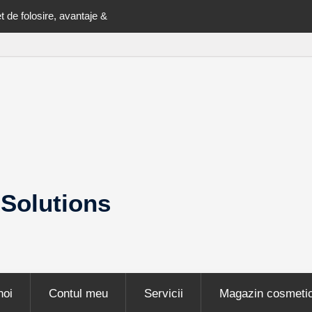
 de folosire, avantaje &
Cu ce se curata smoala si bitumul de p
2025
Solutions
noi
Contul meu
Servicii
Magazin cosmetic