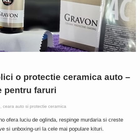
lici o protectie ceramica auto –
e pentru faruri
, ceara auto si protectie ceramica
no ofera luciu de oglinda, respinge murdaria si creste
ve si unboxing-uri la cele mai populare kituri.