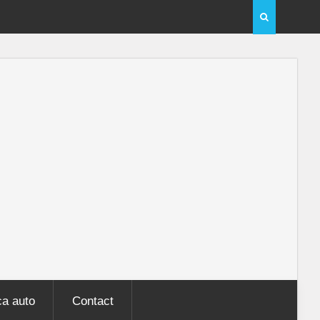
e masina – ghid
Curatare bord auto: ghid complet 2025 & cele mai
solutii
a auto
Contact