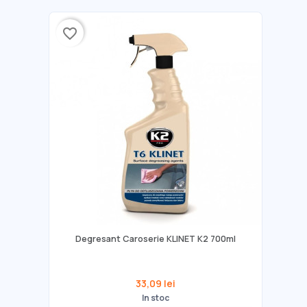
favorite_border
Degresant Caroserie KLINET K2 700ml
33,09 lei
In stoc