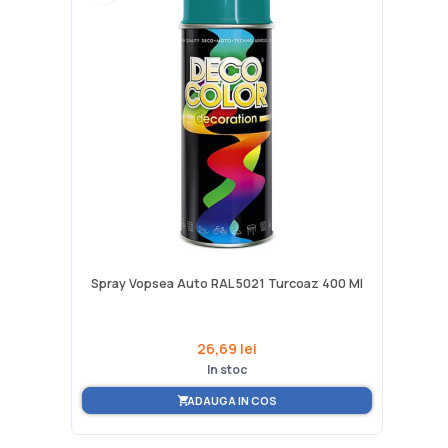
Spray Vopsea Auto RAL 5021 Turcoaz 400 Ml
26,69 lei
In stoc
ADAUGA IN COS
shopping_cart