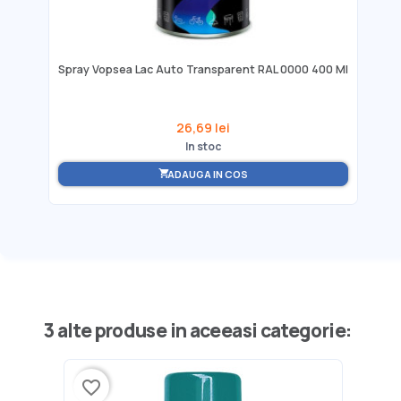
Spray Vopsea Lac Auto Transparent RAL 0000 400 Ml
26,69 lei
In stoc
ADAUGA IN COS
shopping_cart
3 alte produse in aceeasi categorie:
favorite_border