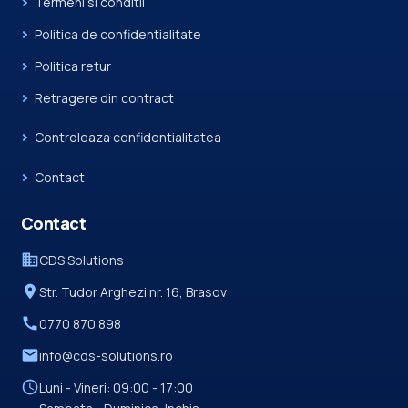
Termeni si conditii
Politica de confidentialitate
Politica retur
Retragere din contract
Controleaza confidentialitatea
Contact
Contact
business
CDS Solutions
place
Str. Tudor Arghezi nr. 16, Brasov
call
0770 870 898
mail
info@cds-solutions.ro
schedule
Luni - Vineri: 09:00 - 17:00