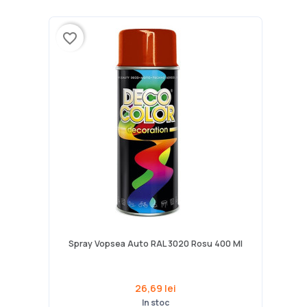
favorite_border
Spray Vopsea Auto RAL 3020 Rosu 400 Ml
26,69 lei
In stoc