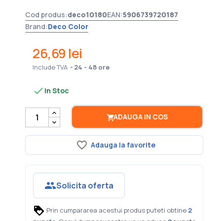
Cod produs:
deco10180
EAN:
5906739720187
Brand:
Deco Color
26,69 lei
Include TVA
24 - 48 ore

In Stoc
ADAUGA IN COS

favorite_border
Adauga la favorite
groups
Solicita oferta
Prin cumpararea acestui produs puteti obtine
2