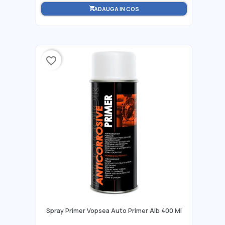
ADAUGA IN COS
shopping_cart
favorite_border
Spray Primer Vopsea Auto Primer Alb 400 Ml