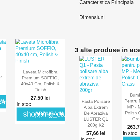
Caracteristica Principala
Dimensiuni
3 alte produse in ac
ida

Vizualizare rapida
Laveta Microfibra
2
Premium SOFFIO,
40x40 Cm, Polish &
Finish
Bum
27,50 lei

art
Vizual
Pentru P
Pasta Polisare
IN COS
In stoc
Vizualizare
rap
MP - 
Alba Extrem
shopping_cart
Polish 
rapida
De Abraziva
ADAUGA IN COS
Gra
LUSTER Q1
200g K2
263,7
57,66 lei
In stoc
In stoc