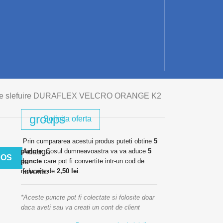
ange slefuire DURAFLEX VELCRO ORANGE K2
groups
Solicita oferta
Prin cumpararea acestui produs puteti obtine
5
puncte
Adauga
. Cosul dumneavoastra va va aduce
5
COS
puncte
la
care pot fi convertite intr-un cod de
reducere de
favorite
2,50 lei
.
*Aceste puncte pot fi colectate si folosite doar
daca aveti sau va creati un cont de client