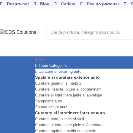
Despre noi
Blog
Cariere
Devino partener
S
Inapoi
Toate Categoriile
Curatare si detailing auto
Spalare si curatare exterior auto
Curatare geamuri si parbriz
Curatare insecte, bitum si contaminanti
Curatare si intretinere jante si anvelope
Sampoane auto
Spuma activa auto
Curatare si intretinere interior auto
Curatare bord, plastic si vinil
Curatare si intretinere piele si Alcantara
Curatare tapiterie textila si mochete