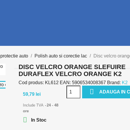
 protectie auto
Polish auto si corectie lac
Disc velcro or
DISC VELCRO ORANGE SLEFUIRE
DURAFLEX VELCRO ORANGE K2
Cod produs:
KL612
EAN:
5906534008367
Brand:
K2

ADAUGA IN 
59,79 lei
Include TVA
24 - 48
ore

In Stoc