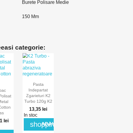
Burete Polisare Medie
150 Mm
eeasi categorie:

Pasta

Vizualizare
Indepartat
bac
izare
rapida
Zgarieturi K2
olisat
Turbo 120g K2
ida
Metal
Cotton
13,35 lei
ss
In stoc
1 lei
shopping_cart
ADAUGA IN COS