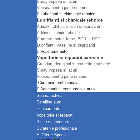
Spray vopsea si lacuri
Vopsea pentru jante si etrieri
Lubrifianti si chimicale tehnice
Lubrifianti si chimicale tehnice
Adezivi, chituri, silicon si etansanti
Aditivi si lichide tehnice
Curatare motor, frane, EGR si DPF
Lubrifianti, vaseline si degripanti
Vopsitorie auto
Vopsitorie si reparatii caroserie
Grunduri, deruginol si protectie caroserie
Spray vopsea si lacuri
Vopsea pentru jante si etrieri
Curatenie profesionala
Accesorii si consumabile auto
Spuma activa
Detailing auto
Echipamente
Vopsitorie si reparatii
Piese si accesorii
Curatenie profesionala
Oferte Speciale