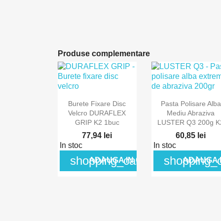
Produse complementare


Vizualizare rapida
Vizualizare rap
Burete Fixare Disc
Pasta Polisare Alba
Velcro DURAFLEX
Mediu Abraziva
GRIP K2 1buc
LUSTER Q3 200g K
77,94 lei
60,85 lei
In stoc
In stoc
shopping_cart
shopping_c
ADAUGA IN COS
ADAUGA 