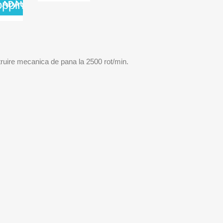
opping_cart
ADAUGA IN COS
ustruire mecanica de pana la 2500 rot/min.