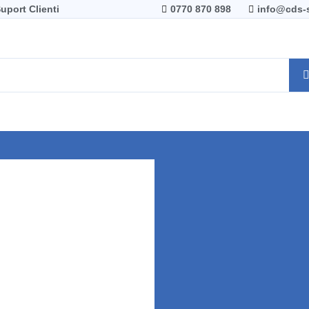
uport Clienti
0770 870 898
info@cds-s