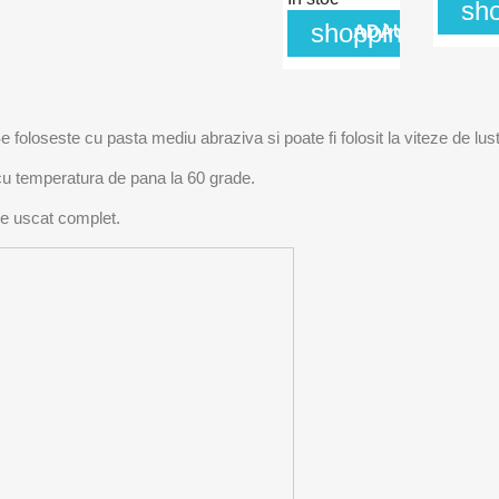
sh
shopping_cart
ADAUGA IN COS
 Se foloseste cu pasta mediu abraziva si poate fi folosit la viteze de l
 cu temperatura de pana la 60 grade.
fie uscat complet.