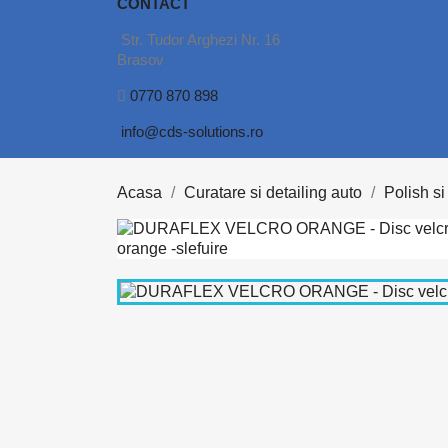
CONTACT
Str. Tudor Arghezi Nr. 16
Brasov
0770 870 898
info@cds-solutions.ro
Acasa
Curatare si detailing auto
Polish si