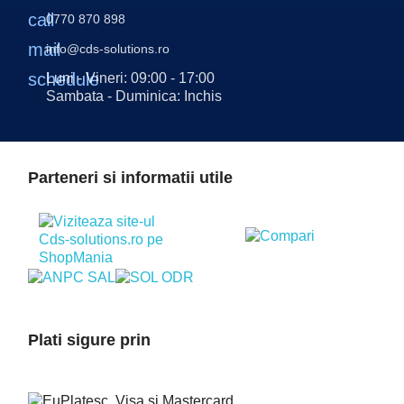
call
0770 870 898
mail
info@cds-solutions.ro
schedule
Luni - Vineri: 09:00 - 17:00
Sambata - Duminica: Inchis
Parteneri si informatii utile
Plati sigure prin