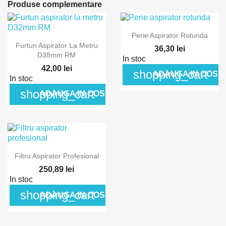
Produse complementare
Perie Aspirator Rotunda
Furtun Aspirator La Metru
36,30 lei
D38mm RM
In stoc
42,00 lei
shopping_cart
ADAUGA IN COS
In stoc
shopping_cart
ADAUGA IN COS
Filtru Aspirator Profesional
250,89 lei
In stoc
shopping_cart
ADAUGA IN COS