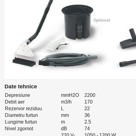
Date tehnice
Depresiune
mmH2O
2200
Debit aer
m3/h
170
Rezervor reziduu
L
22
Diametru furtun
mm
36
Lungime furtun
m
2.5
Nivel zgomot
dB
74
220 V-
1050 - 1200 W