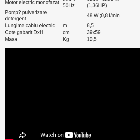
Motor electric monofazat
50Hz
(1,36HP)
Pomp? pulverizare
48 W ;0,8 l/min
detergent
Lungime cablu electric
m
8,5
Cote gabarit DxH
cm
39x59
Masa
Kg
10,5