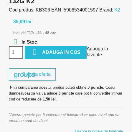
132G K2
Cod produs:
KB306
EAN:
5906534001597
Brand:
K2
35,09 lei
Include TVA
24 - 48 ore

In Stoc
Adauga la

ADAUGA IN COS
favorite
groups
Solicita oferta
Prin cumpararea acestui produs puteti obtine
3
puncte
. Cosul
dumneavoastra va va aduce
3
puncte
care pot fi convertite intr-un
cod de reducere de
1,50 lei
.
*Aceste puncte pot fi colectate si folosite doar daca aveti sau va
creati un cont de client
Despre punctele de loialitate