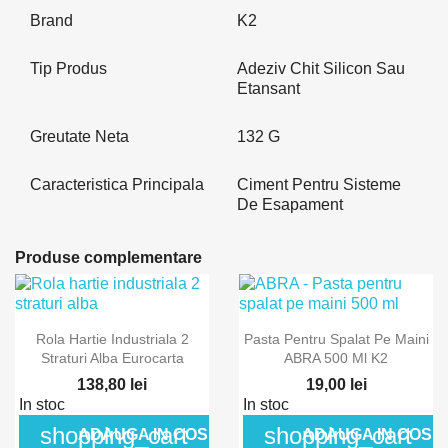
Brand
K2
Tip Produs
Adeziv Chit Silicon Sau
Etansant
Greutate Neta
132 G
Caracteristica Principala
Ciment Pentru Sisteme
De Esapament
Produse complementare
Rola Hartie Industriala 2
Pasta Pentru Spalat Pe Maini
Straturi Alba Eurocarta
ABRA 500 Ml K2
138,80 lei
19,00 lei
In stoc
In stoc
shopping_cart
shopping_cart
ADAUGA IN COS
ADAUGA IN COS