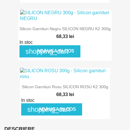
Silicon Garnituri Negru SILICON NEGRU K2 300g
68,33 lei
In stoc
shopping_cart
ADAUGA IN COS
Silicon Garnituri Rosu SILICON ROSU K2 300g
68,33 lei
In stoc
shopping_cart
ADAUGA IN COS
DESCRIERE