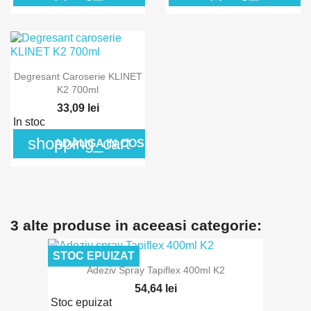
Degresant Caroserie KLINET
K2 700ml
33,09 lei
In stoc
shopping_cart
ADAUGA IN COS
3 alte produse in aceeasi categorie:
STOC EPUIZAT
Adeziv Spray Tapiflex 400ml K2
54,64 lei
Stoc epuizat