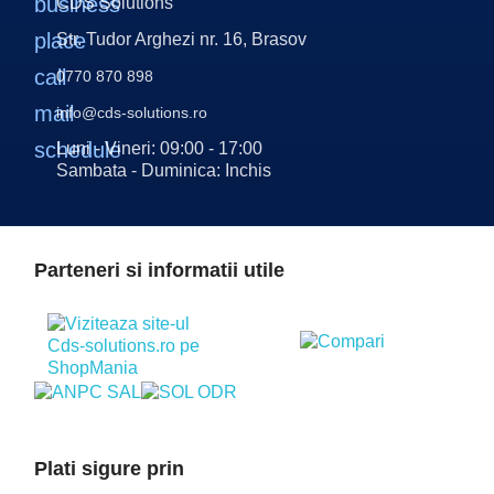
business
CDS Solutions
place
Str. Tudor Arghezi nr. 16, Brasov
call
0770 870 898
mail
info@cds-solutions.ro
schedule
Luni - Vineri: 09:00 - 17:00
Sambata - Duminica: Inchis
Parteneri si informatii utile
Plati sigure prin