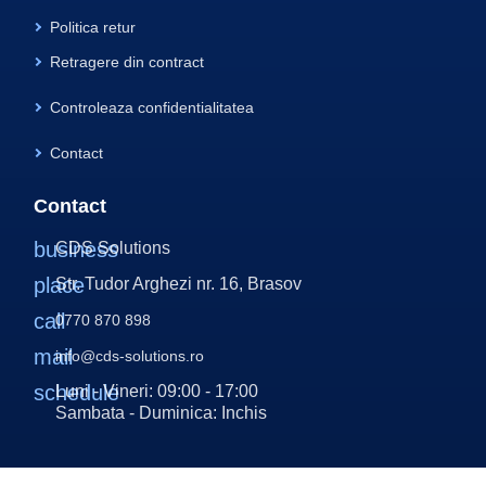
Politica retur
Retragere din contract
Controleaza confidentialitatea
Contact
Contact
business
CDS Solutions
place
Str. Tudor Arghezi nr. 16, Brasov
call
0770 870 898
mail
info@cds-solutions.ro
schedule
Luni - Vineri: 09:00 - 17:00
Sambata - Duminica: Inchis