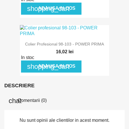
shopping_cart
ADAUGA IN COS
Colier Profesional 98-103 - POWER PRIMA
16,02 lei
In stoc
shopping_cart
ADAUGA IN COS
DESCRIERE
Comentarii (0)
Nu sunt opinii ale clientilor in acest moment.