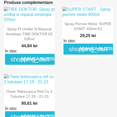
Produse complementare
Spray Pornire Motor SUPER
START 400ml K2
Spray Pt Umflat Si Reparat
Anvelope TIRE DOKTOR K2
29,25 lei
535ml
In stoc
44,84 lei
shopping_cart
ADAUGA IN COS
In stoc
shopping_cart
ADAUGA IN COS
Cheie Telescopica Roti Cu 2
Tubulare 17-19 - 21-23
80,61 lei
In stoc
shopping_cart
ADAUGA IN COS