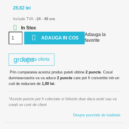
28,82 lei
Include TVA
24 - 48 ore

In Stoc
Adauga la

ADAUGA IN COS
favorite
groups
Solicita oferta
Prin cumpararea acestui produs puteti obtine
2
puncte
. Cosul
dumneavoastra va va aduce
2
puncte
care pot fi convertite intr-un
cod de reducere de
1,00 lei
.
*Aceste puncte pot fi colectate si folosite doar daca aveti sau va
creati un cont de client
Despre punctele de loialitate